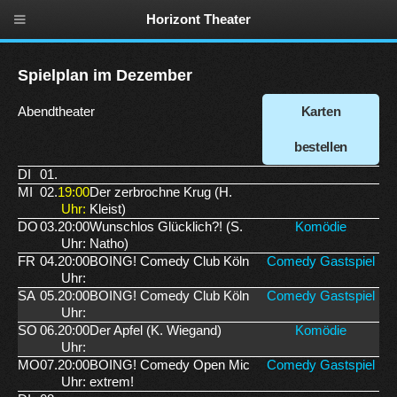
Horizont Theater
Spielplan im Dezember
Abendtheater
Karten
bestellen
DI
01.
MI
02.
19:00
Der zerbrochne Krug (H.
Uhr:
Kleist)
DO
03.
20:00
Wunschlos Glücklich?! (S.
Komödie
Uhr:
Natho)
FR
04.
20:00
BOING! Comedy Club Köln
Comedy Gastspiel
Uhr:
SA
05.
20:00
BOING! Comedy Club Köln
Comedy Gastspiel
Uhr:
SO
06.
20:00
Der Apfel (K. Wiegand)
Komödie
Uhr:
MO
07.
20:00
BOING! Comedy Open Mic
Comedy Gastspiel
Uhr:
extrem!