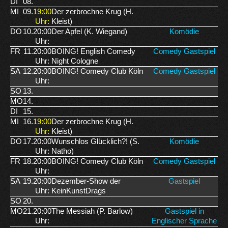
DI
08.
MI
09.
19:00
Der zerbrochne Krug (H.
Uhr:
Kleist)
DO
10.
20:00
Der Apfel (K. Wiegand)
Komödie
Uhr:
FR
11.
20:00
BOING! English Comedy
Comedy Gastspiel
Uhr:
Night Cologne
SA
12.
20:00
BOING! Comedy Club Köln
Comedy Gastspiel
Uhr:
SO
13.
MO
14.
DI
15.
MI
16.
19:00
Der zerbrochne Krug (H.
Uhr:
Kleist)
DO
17.
20:00
Wunschlos Glücklich?! (S.
Komödie
Uhr:
Natho)
FR
18.
20:00
BOING! Comedy Club Köln
Comedy Gastspiel
Uhr:
SA
19.
20:00
Dezember-Show der
Gastspiel
Uhr:
KeinKunstDrags
SO
20.
MO
21.
20:00
The Messiah (P. Barlow)
Gastspiel in
Uhr:
Englischer Sprache